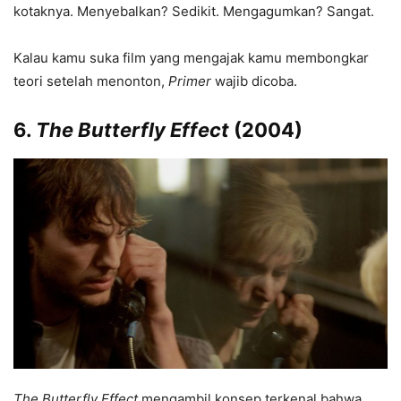
kotaknya. Menyebalkan? Sedikit. Mengagumkan? Sangat.
Kalau kamu suka film yang mengajak kamu membongkar
teori setelah menonton,
Primer
wajib dicoba.
6.
The Butterfly Effect
(2004)
The Butterfly Effect
mengambil konsep terkenal bahwa