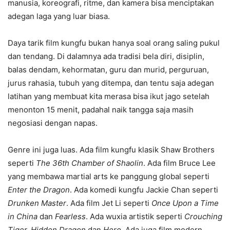
manusia, koreografi, ritme, dan kamera bisa menciptakan
adegan laga yang luar biasa.
Daya tarik film kungfu bukan hanya soal orang saling pukul
dan tendang. Di dalamnya ada tradisi bela diri, disiplin,
balas dendam, kehormatan, guru dan murid, perguruan,
jurus rahasia, tubuh yang ditempa, dan tentu saja adegan
latihan yang membuat kita merasa bisa ikut jago setelah
menonton 15 menit, padahal naik tangga saja masih
negosiasi dengan napas.
Genre ini juga luas. Ada film kungfu klasik Shaw Brothers
seperti
The 36th Chamber of Shaolin
. Ada film Bruce Lee
yang membawa martial arts ke panggung global seperti
Enter the Dragon
. Ada komedi kungfu Jackie Chan seperti
Drunken Master
. Ada film Jet Li seperti
Once Upon a Time
in China
dan
Fearless
. Ada wuxia artistik seperti
Crouching
Tiger, Hidden Dragon
dan
Hero
. Ada juga film modern