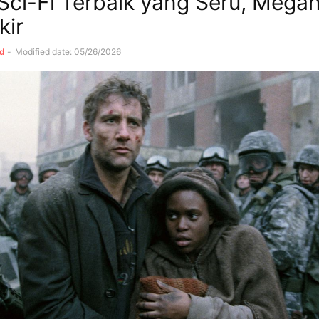
 Sci-Fi Terbaik yang Seru, Mega
kir
id
-
Modified date: 05/26/2026