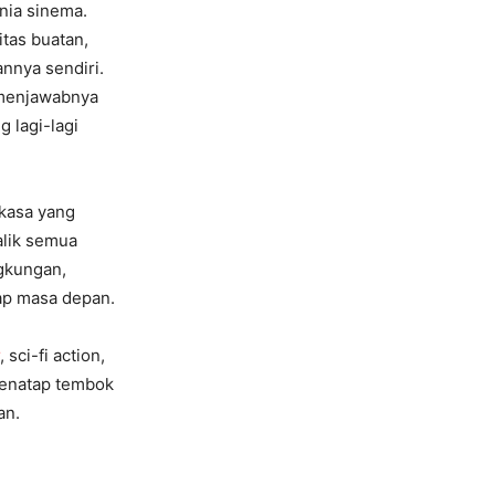
unia sinema.
itas buatan,
annya sendiri.
u menjawabnya
 lagi-lagi
gkasa yang
alik semua
ngkungan,
dap masa depan.
, sci-fi action,
 menatap tembok
an.