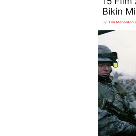
15 Film
Bikin Mi
By
Tim Menonton.