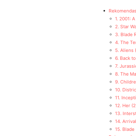
Rekomendasi 
1. 2001: 
2. Star W
3. Blade 
4. The Te
5. Aliens 
6. Back to
7. Jurass
8. The Ma
9. Childr
10. Distri
11. Incept
12. Her (
13. Inters
14. Arriva
15. Blade