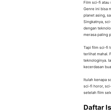
Film sci-fi ata
Genre ini bisa 
planet asing, s
Singkatnya, sci
dengan teknolog
merasa paling p
Tapi film sci-f
terlihat mahal.
teknologinya. I
kecerdasan buat
Itulah kenapa s
sci-fi horor, s
setelah film se
Daftar Is