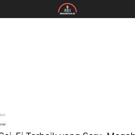
asi
orial