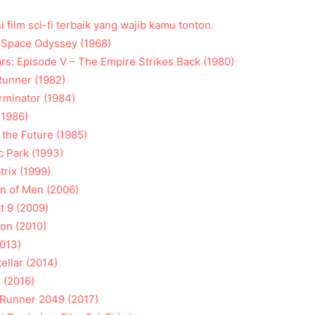
film sci-fi terbaik yang wajib kamu tonton.
A Space Odyssey (1968)
ars: Episode V – The Empire Strikes Back (1980)
Runner (1982)
rminator (1984)
(1986)
 the Future (1985)
ic Park (1993)
trix (1999)
en of Men (2006)
ct 9 (2009)
ion (2010)
2013)
tellar (2014)
l (2016)
 Runner 2049 (2017)