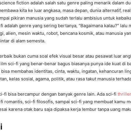
u science fiction adalah salah satu genre paling menarik dalam d
membawa kita ke luar angkasa, masa depan, dunia alternatif, real
ampai pikiran manusia yang sudah terlalu ambisius untuk kebaik
-fi adalah genre yang sering bertanya, “Bagaimana kalau?” lal
i, alien, mesin waktu, robot, bencana kosmik, atau manusia yang
intar di alam semesta.
i terbaik bukan cuma soal efek visual besar atau pesawat luar an
 Film sci-fi yang benar-benar bagus biasanya punya ide kuat di b
a bisa membahas identitas, cinta, waktu, ingatan, kehancuran li
an, kelas sosial, agama, politik, atau rasa takut manusia terha
ci-fi bisa bercampur dengan banyak genre lain. Ada sci-fi
thriller
ci-fi romantis, sci-fi filosofis, sampai sci-fi yang membuat kamu
lesai karena otak baru saja dipaksa kerja lembur tanpa uang mak
i