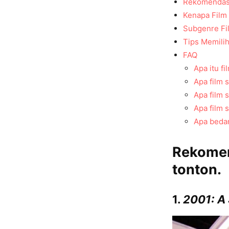
Rekomendasi
Kenapa Film 
Subgenre Fi
Tips Memilih
FAQ
Apa itu fi
Apa film s
Apa film 
Apa film s
Apa bedan
Rekomend
tonton.
1.
2001: A