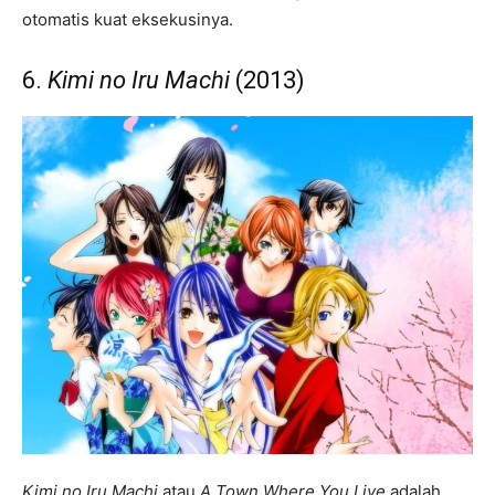
otomatis kuat eksekusinya.
6.
Kimi no Iru Machi
(2013)
Kimi no Iru Machi
atau
A Town Where You Live
adalah