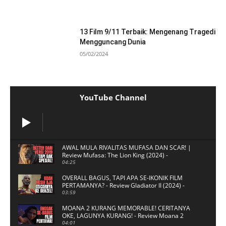
13 Film 9/11 Terbaik: Mengenang Tragedi
Mengguncang Dunia
05/02/2024
YouTube Channel
AWAL MULA RIVALITAS MUFASA DAN SCAR! |
Review Mufasa: The Lion King (2024) -
Menonton.id
04:25
OVERALL BAGUS, TAPI APA SE-IKONIK FILM
PERTAMANYA? - Review Gladiator II (2024) -
Menonton.id
03:59
MOANA 2 KURANG MEMORABLE! CERITANYA
OKE, LAGUNYA KURANG! - Review Moana 2
(2024) - Menonton.id
04:01