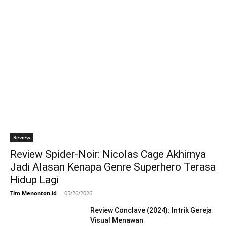
VERSI CERITA SENDIRI! - Review Rashomon
(1950) - Menonton.id
02:54
Review
Review Spider-Noir: Nicolas Cage Akhirnya
Jadi Alasan Kenapa Genre Superhero Terasa
Hidup Lagi
Tim Menonton.id
-
05/26/2026
Review Conclave (2024): Intrik Gereja
Visual Menawan