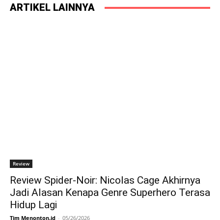
KEJARAN SAMA POLISI! - Review Trap (2024) -
ARTIKEL LAINNYA
Menonton.id
03:09
SIAPA YANG BENAR?! SEMUA ORANG PUNYA
VERSI CERITA SENDIRI! - Review Rashomon
(1950) - Menonton.id
02:54
Review
Review Spider-Noir: Nicolas Cage Akhirnya
Jadi Alasan Kenapa Genre Superhero Terasa
Hidup Lagi
Tim Menonton.id
-
05/26/2026