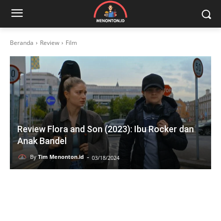
Beranda
Review
Film
Review Flora and Son (2023): Ibu Rocker dan
Anak Bandel
-
By
Tim Menonton.id
03/18/2024