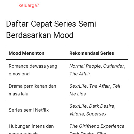
keluarga?
Daftar Cepat Series Semi
Berdasarkan Mood
Mood Menonton
Rekomendasi Series
Romance dewasa yang
Normal People
,
Outlander
,
emosional
The Affair
Drama pernikahan dan
Sex/Life
,
The Affair
,
Tell
masa lalu
Me Lies
Sex/Life
,
Dark Desire
,
Series semi Netflix
Valeria
,
Supersex
Hubungan intens dan
The Girlfriend Experience
,
penuh rahasia
Dark Desire
,
Elite