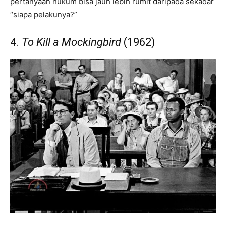
pertanyaan hukum bisa jauh lebih rumit daripada sekadar
“siapa pelakunya?”
4.
To Kill a Mockingbird
(1962)