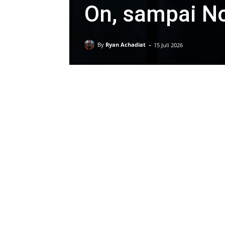
On, sampai No
-
By
Ryan Achadiat
15 Juli 2026