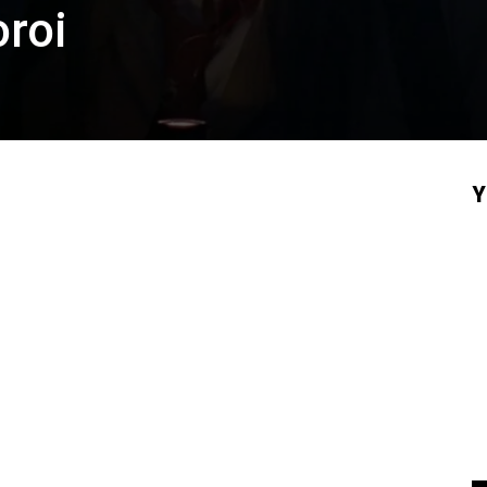
roi
Y