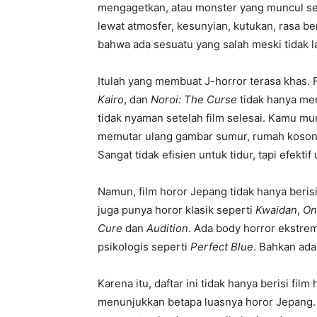
mengagetkan, atau monster yang muncul set
lewat atmosfer, kesunyian, kutukan, rasa b
bahwa ada sesuatu yang salah meski tidak la
Itulah yang membuat J-horror terasa khas. 
Kairo
, dan
Noroi: The Curse
tidak hanya men
tidak nyaman setelah film selesai. Kamu mun
memutar ulang gambar sumur, rumah kosong,
Sangat tidak efisien untuk tidur, tapi efektif
Namun, film horor Jepang tidak hanya ber
juga punya horor klasik seperti
Kwaidan
,
On
Cure
dan
Audition
. Ada body horror ekstre
psikologis seperti
Perfect Blue
. Bahkan ada
Karena itu, daftar ini tidak hanya berisi film
menunjukkan betapa luasnya horor Jepang. 