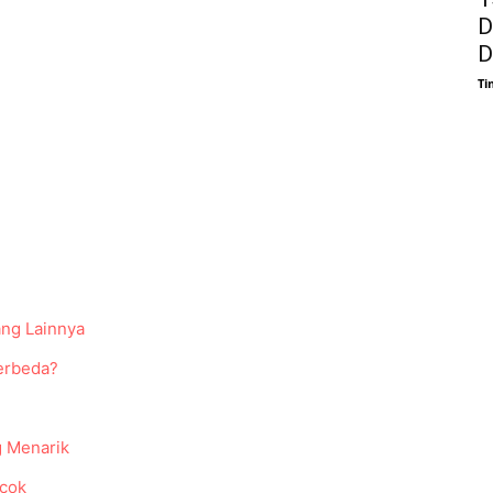
D
D
Ti
ng Lainnya
erbeda?
g Menarik
ocok