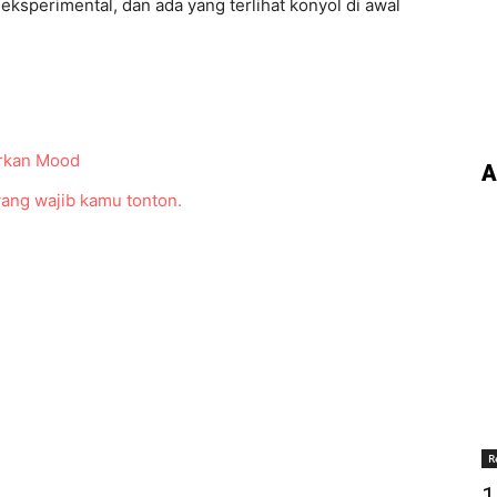
 eksperimental, dan ada yang terlihat konyol di awal
arkan Mood
A
yang wajib kamu tonton.
R
1