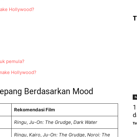
make Hollywood?
T
tuk pemula?
emake Hollywood?
 Jepang Berdasarkan Mood
R
1
Rekomendasi Film
d
Ringu
,
Ju-On: The Grudge
,
Dark Water
Ti
Ringu
,
Kairo
,
Ju-On: The Grudge
,
Noroi: The