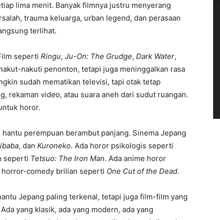
iap lima menit. Banyak filmnya justru menyerang
ersalah, trauma keluarga, urban legend, dan perasaan
ngsung terlihat.
Film seperti
Ringu
,
Ju-On: The Grudge
,
Dark Water
,
akut-nakuti penonton, tetapi juga meninggalkan rasa
gkin sudah mematikan televisi, tapi otak tetap
 rekaman video, atau suara aneh dari sudut ruangan.
 untuk horor.
isi hantu perempuan berambut panjang. Sinema Jepang
ibaba
, dan
Kuroneko
. Ada horor psikologis seperti
m seperti
Tetsuo: The Iron Man
. Ada anime horor
 horror-comedy brilian seperti
One Cut of the Dead
.
 hantu Jepang paling terkenal, tetapi juga film-film yang
Ada yang klasik, ada yang modern, ada yang