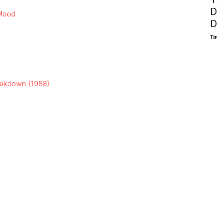
D
 Mood
D
Ti
eakdown (1988)