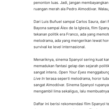
penonton luas. Jadi, jangan membayangkan f
ruangan merah ala Pedro Almodóvar. Walau, j
Dari Luis Buñuel sampai Carlos Saura, dari
Bayona sampai Álex de la Iglesia, film Spany
tekanan politik era Franco, ada yang memot
melodrama, ada yang mengerikan lewat hor
survival ke level internasional.
Menariknya, sinema Spanyol sering kuat k
memadukan fantasi gelap dan sejarah politi
sangat intens.
Open Your Eyes
menggabun
Live In
terasa seperti melodrama, horor tubu
sangat Almodóvar. Sinema Spanyol rupanya t
mengambil lima sekaligus, lalu membuatnya te
Daftar ini berisi rekomendasi film Spanyol te