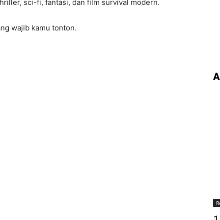
ller, sci-fi, fantasi, dan film survival modern.
ang wajib kamu tonton.
A
R
1