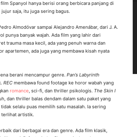
ilm Spanyol hanya berisi orang berbicara panjang di
ujur saja, itu juga sering bagus.
 Pedro Almodóvar sampai Alejandro Amenábar, dari J. A.
ol punya banyak wajah. Ada film yang lahir dari
ret trauma masa kecil, ada yang penuh warna dan
or apartemen, ada juga yang membawa kisah nyata
arena berani mencampur genre.
Pan’s Labyrinth
k.
REC
membawa found footage ke horor wabah yang
gkan
romance
, sci-fi, dan thriller psikologis.
The Skin I
h, dan thriller balas dendam dalam satu paket yang
idak selalu puas memilih satu masalah. Ia sering
rlihat artistik.
rbaik dari berbagai era dan genre. Ada film klasik,