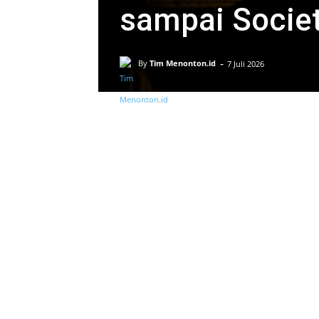
sampai Societ
-
By
Tim Menonton.id
7 Juli 2026